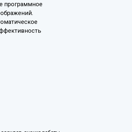
ое программное
зображений.
томатическое
эффективность