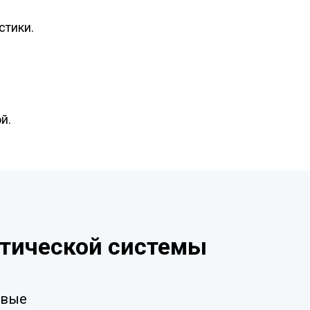
стики.
й.
стической системы
овые