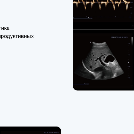
тика
продуктивных