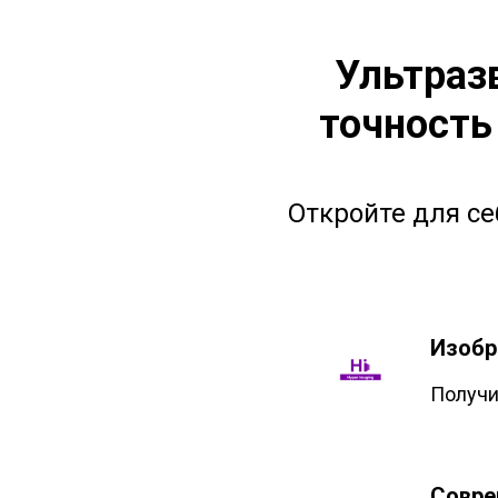
Ультраз
точность
Откройте для се
Изобр
Получи
Совре