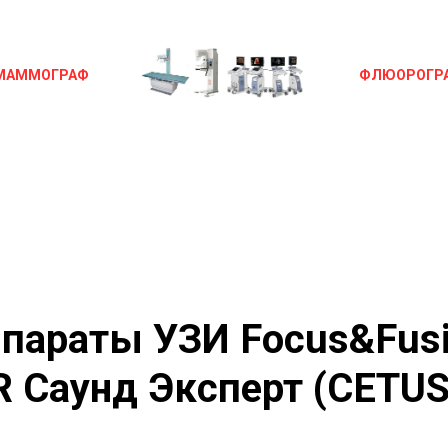
МАММОГРАФ
ФЛЮОРОГР
параты УЗИ Focus&Fus
R Саунд Эксперт (CETUS