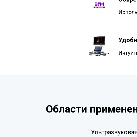
Исполь
Удобн
Интуит
Области применен
Ультразвукова